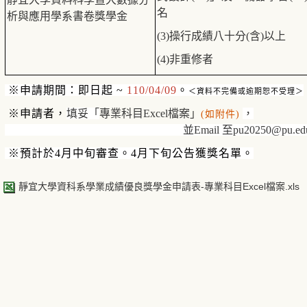
名
析與應用學系書卷獎學金
(3)
操行成績八十分
(
含
)
以上
(4)
非重修者
※
申請期間：即日起
~
110/04/09
。
＜資料不完備或逾期恕不受理＞
※
申請者，
填妥「
專業科目
Excel
檔案」
，
(
如附件
)
並
Email
至
pu20250@pu.ed
※
預計於
4
月中旬審查。
4
月下旬公告獲獎名單。
靜宜大學資科系學業成績優良獎學金申請表-專業科目Excel檔案.xls