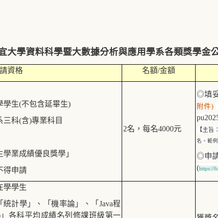
宜大學資料科學暨大數據分析與應用學系各類獎學金
請資格
名額/金額
◎
填
學學生
(
不包含延畢生
)
附件
)
pu202
系三科
(
含
)
專業科目
2
名，每名
4000
元
【主旨
名。範例
生學業成績優良獎學」
◎申
(
https:/
不得申請
在學學生
「統計學」、「機率論」、「
Java
程
)
」各科平均成績名列修課班級第一
獲獎