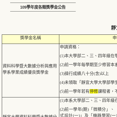
109學年度各類獎學金公告
靜
獎學金名稱
申
申請資格：
(1)
本大學部二、三、四年級在
(2)
前一學年每學期至少修習本
資料科學暨大數據分析與應用
學系
學業成績優良獎學金
(3)
操行成績八十分
(
含
)
以上
(4)
未領取「靜宜大學大學部學
(5)
前一學年若有
停修
課程者，
(1)
本系大學部二、三、四年級
(2)
前一學年
(
期
)
「微積分」、
式設計
(
一
)
」及「機器學習
(
一
靜宜大學資料科學暨大數據分