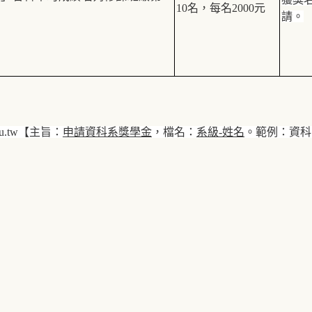
10
名，每名
2000
元
請。
u.tw
【主旨：
申請資科系獎學金
，檔名：
系級
-
姓名
。範例：資科