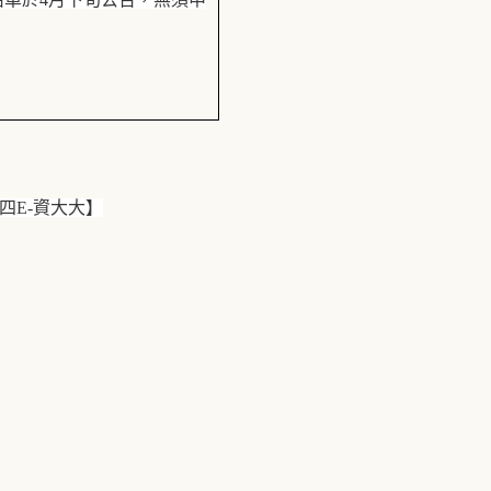
四
E-
資大大】