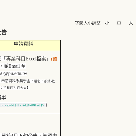
字體大小調整
小
中
大
公告
申請資料
妥「
專業科目
Excel
檔案」
(
如
，並
Email
至
50@pu.edu.tw
：申請資科系獎學金
，
檔名：系級
-
姓
：資科四
E-
資大大】
請
單
)
/forms.gle/zQcKkBzQXr88CwQS
8
名單於
4
月下旬公告，無須申