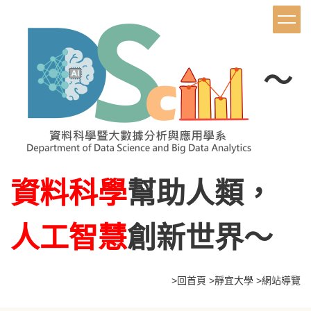
跳
到
主
要
內
～
容
區
資料科學
幫助人類，
人工智慧
創新世界～
>
回首頁
>
靜宜大學
>網站導覽