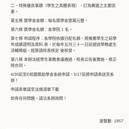
二、特殊優良事蹟（學生之具體表現），訂為薦選之主要因
素。
第五條 獎學金金額：每名獎學金壹萬元整。
第六條 獎學金名額：各學院 1 名。
第七條 申請程序：各學院依據分配名額，將推薦學生之前學
年成績證明及資料 表，於每年五月三十一日前提送學務處生
活輔導組，經簽請校長核定 後核發。
第八條 本辦法經學生事務會議通過，校長公告後實施，修正
時亦同。
4/30前至E校園獎助學金系統申請，5/17前將申請表送至系
辦！
申請表單請至法規清單下載
如有任何問題，請洽系辦詢問！
瀏覽數:
1857