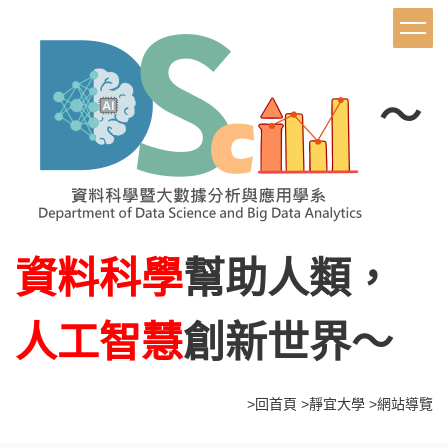
跳
到
主
要
內
～
容
區
資料科學
幫助人類，
人工智慧
創新世界～
>
回首頁
>
靜宜大學
>網站導覽