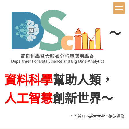
跳
到
主
要
內
～
容
區
資料科學
幫助人類，
人工智慧
創新世界～
>
回首頁
>
靜宜大學
>網站導覽