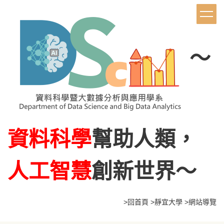
跳
到
主
要
內
～
容
區
資料科學
幫助人類，
人工智慧
創新世界～
>
回首頁
>
靜宜大學
>網站導覽